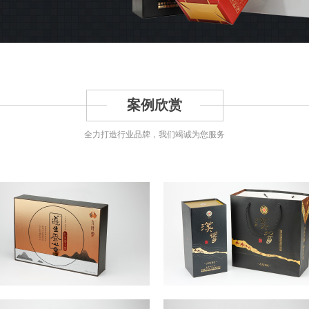
案例欣赏
全力打造行业品牌，我们竭诚为您服务